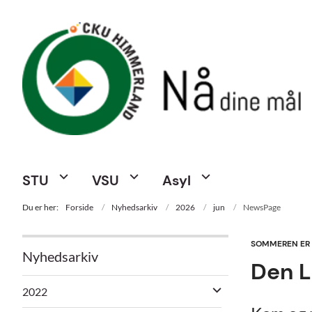
STU
VSU
Asyl
Du er her:
Forside
Nyhedsarkiv
2026
jun
NewsPage
SOMMEREN ER PÅ
Nyhedsarkiv
Den L
2022