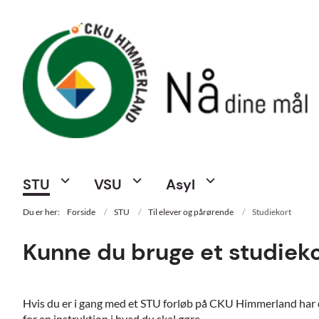
STU
VSU
Asyl
Du er her:
Forside
STU
Til elever og pårørende
Studiekort
Kunne du bruge et studiek
Hvis du er i gang med et STU forløb på CKU Himmerland har du
for en instruktion i hvad du skal gøre.