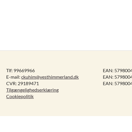
Tlf: 99669966
EAN: 5798004
E-mail:
ckuhim@vesthimmerland.dk
EAN: 5798004
CVR: 29189471
EAN: 5798004
Tilgængelighedserklæring
Cookiepolitik