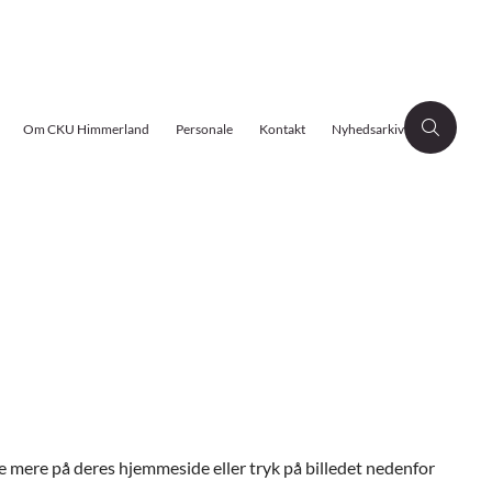
Om CKU Himmerland
Personale
Kontakt
Nyhedsarkiv
e mere på deres hjemmeside eller tryk på billedet nedenfor