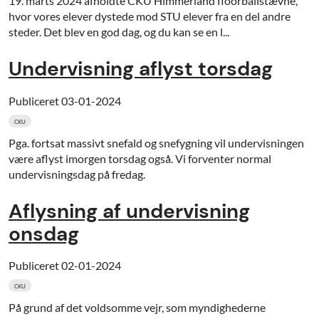
19. marts 2024 afholdte CKU Himmerland floorballstævne,
hvor vores elever dystede mod STU elever fra en del andre
steder. Det blev en god dag, og du kan se en l...
Undervisning aflyst torsdag
Publiceret
03-01-2024
CKU
Pga. fortsat massivt snefald og snefygning vil undervisningen
være aflyst imorgen torsdag også. Vi forventer normal
undervisningsdag på fredag.
Aflysning af undervisning
onsdag
Publiceret
02-01-2024
CKU
På grund af det voldsomme vejr, som myndighederne