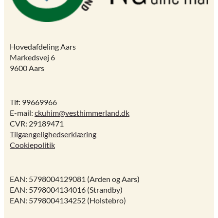
Hovedafdeling Aars
Markedsvej 6
9600 Aars
Tlf: 99669966
E-mail:
ckuhim@vesthimmerland.dk
CVR: 29189471
Tilgængelighedserklæring
Cookiepolitik
EAN: 5798004129081 (Arden og Aars)
EAN: 5798004134016 (Strandby)
EAN: 5798004134252 (Holstebro)